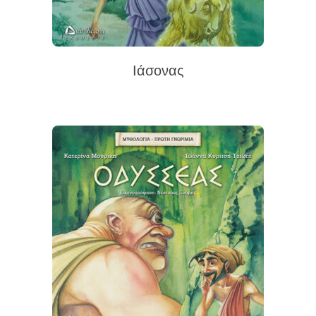
Ιάσονας