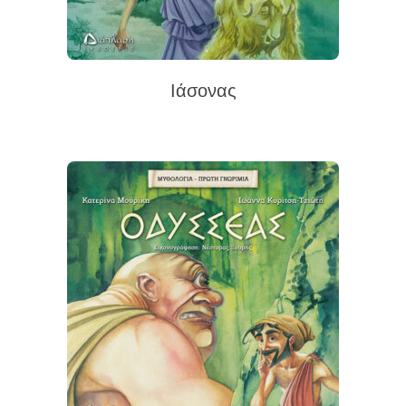
Ιάσονας