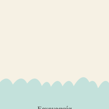
Εργογραφία