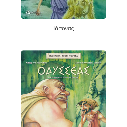
Ιάσονας