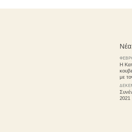
Νέα
ΦΕΒΡΟ
Η Κα
κουβ
με τ
ΔΕΚΈΜ
Συνέ
2021