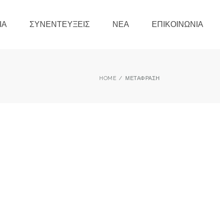
ΊΑ
ΣΥΝΕΝΤΕΎΞΕΙΣ
ΝΈΑ
ΕΠΙΚΟΙΝΩΝΊΑ
HOME
ΜΕΤΆΦΡΑΣΗ