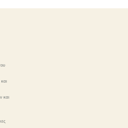
του
 και
ν και
κες