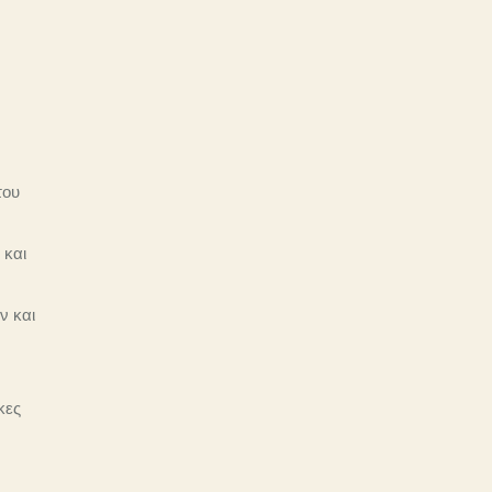
του
 και
ν και
κες