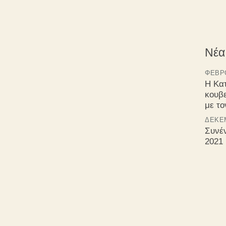
Νέα
ΦΕΒΡΟ
Η Κα
κουβ
με τ
ΔΕΚΈΜ
Συνέ
2021