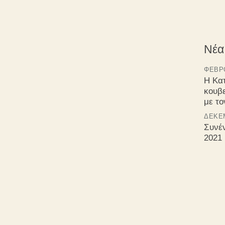
Νέα
ΦΕΒΡΟ
Η Κα
κουβ
με τ
ΔΕΚΈΜ
Συνέ
2021