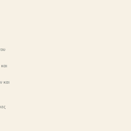
του
 και
ν και
κες