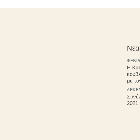
Νέα
ΦΕΒΡΟ
Η Κα
κουβ
με τ
ΔΕΚΈΜ
Συνέ
2021