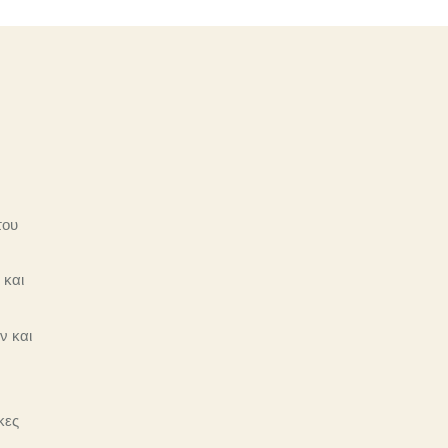
του
 και
ν και
κες