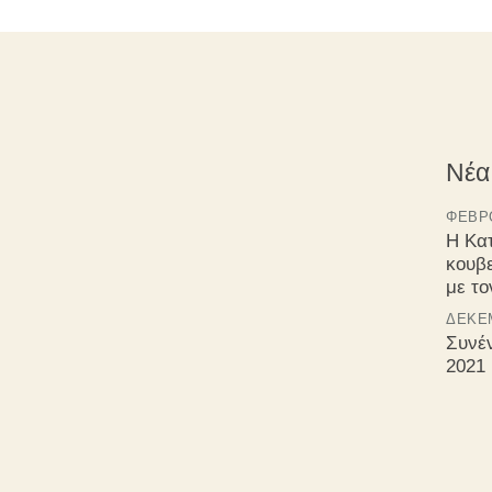
Νέα
ΦΕΒΡΟ
Η Κα
κουβ
με τ
ΔΕΚΈΜ
Συνέ
2021