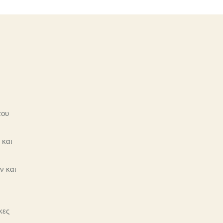
του
 και
ν και
κες