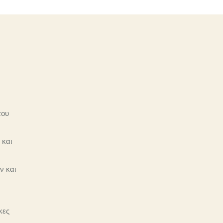
του
 και
ν και
κες