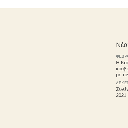
Νέα
ΦΕΒΡΟ
Η Κα
κουβ
με τ
ΔΕΚΈΜ
Συνέ
2021