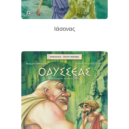
Ιάσονας