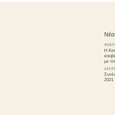
Νέα
ΦΕΒΡΟ
Η Κα
κουβ
με τ
ΔΕΚΈΜ
Συνέ
2021