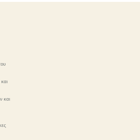
του
 και
ν και
κες