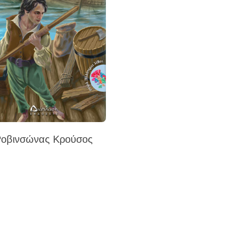
Ροβινσώνας Κρούσος