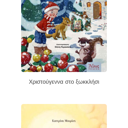
Χριστούγεννα στο ξωκκλήσι