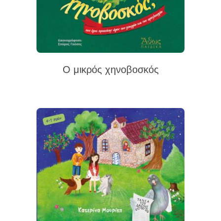
Ο μικρός χηνοβοσκός