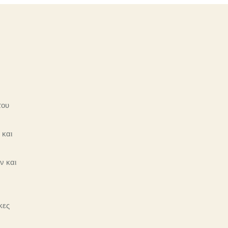
του
 και
ν και
κες