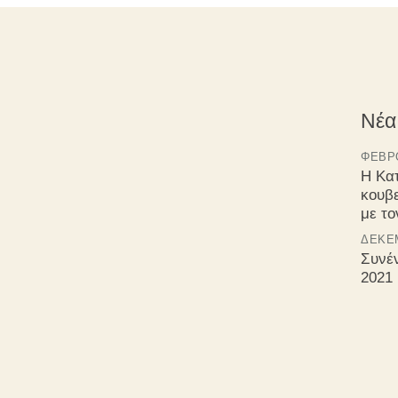
Νέα
ΦΕΒΡΟ
Η Κα
κουβ
με τ
ΔΕΚΈΜ
Συνέ
2021