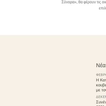
Σύνορα», θα φέρουν τις οι
επιλ
Νέα
ΦΕΒΡΟ
Η Κα
κουβ
με τ
ΔΕΚΈΜ
Συνέ