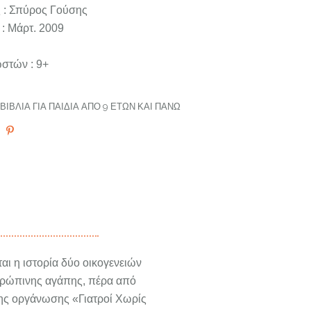
 : Σπύρος Γούσης
: Μάρτ. 2009
στών : 9+
ΒΙΒΛΊΑ ΓΙΑ ΠΑΙΔΙΆ ΑΠΌ 9 ΕΤΏΝ ΚΑΙ ΠΆΝΩ
αι η ιστορία δύο οικογενειών
νθρώπινης αγάπης, πέρα από
 της οργάνωσης «Γιατροί Χωρίς