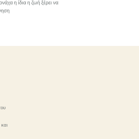
νάχα η ίδια η ζωή ξέρει να
ίνηση
του
 και