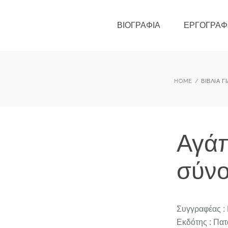
ΒΙΟΓΡΑΦΊΑ
ΕΡΓΟΓΡΑΦ
HOME
ΒΙΒΛΊΑ Γ
Αγάπ
σύν
Συγγραφέας :
Εκδότης : Πα