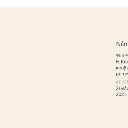
Νέα
ΦΕΒΡΟ
Η Κα
κουβ
με τ
ΔΕΚΈΜ
Συνέ
2021