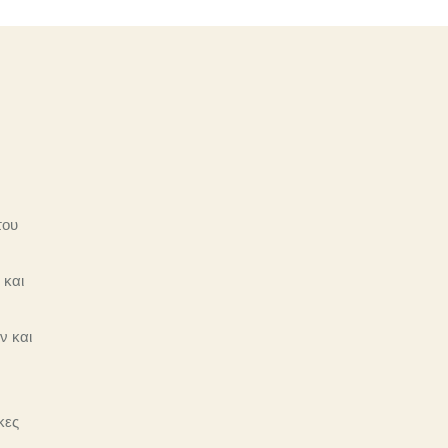
του
 και
ν και
κες