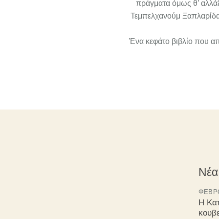
πράγματα όμως θ’ αλλάξ
Τεμπελχανούμ Ξαπλαρίδα,
Ένα κεφάτο βιβλίο που απ
Νέα
ΦΕΒΡΟ
Η Κα
κουβ