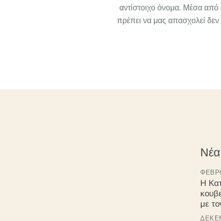
αντίστοιχο όνομα. Μέσα από α
πρέπει να μας απασχολεί δεν 
Νέα
ΦΕΒΡΟ
Η Κα
κουβ
με τ
ΔΕΚΈΜ