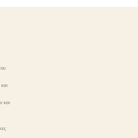
του
 και
ν και
κες