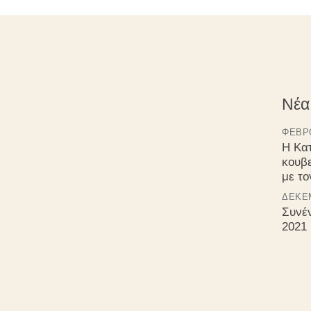
Νέα
ΦΕΒΡΟ
Η Κα
κουβ
με τ
ΔΕΚΈΜ
Συνέ
2021